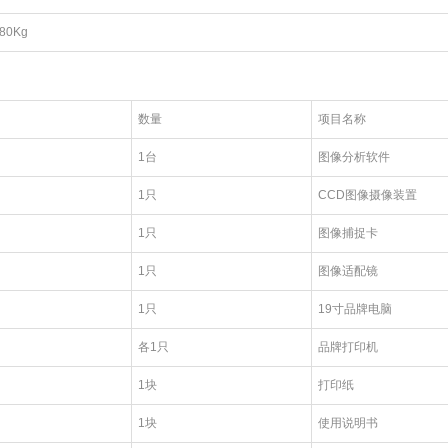
80Kg
数量
项目名称
1台
图像分析软件
1只
CCD图像摄像装置
1只
图像捕捉卡
1只
图像适配镜
1只
19寸品牌电脑
各1只
品牌打印机
1块
打印纸
1块
使用说明书