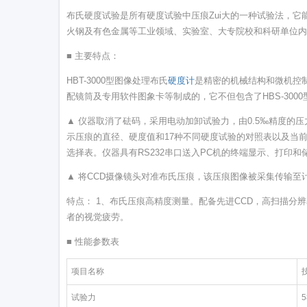
布氏硬度试验是所有硬度试验中压痕Zui大的一种试验法，
火钢及有色金属等工业领域、实验室、大专院校和科研单位
■ 主要特点：
HBT-3000型图像处理布氏
硬度计
是精密的机械结构和微机控制
配镜筒及专用软件图象卡等制成的，它不但包含了HBS-30
▲ 仪器取消了砝码，采用电动加卸试验力，由0.5‰精度的
示压痕的直径、硬度值和17种不同硬度试验的对照表以及当前
选择表。仪器具有RS232串口送入PC机的终端显示、打印和
▲ 将CCD摄像镜头对准布氏压痕，该压痕图像被采集传输至
特点： 1、布氏压痕高精度测量。配备先进CCD，高扫描分辨
者的视觉疲劳。
■ 性能参数表
项目名称
试验力