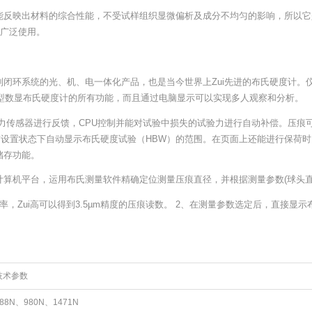
它能反映出材料的综合性能，不受试样组织显微偏析及成分不均匀的影响，所以
内广泛使用。
闭环系统的光、机、电一体化产品，也是当今世界上Zui先进的布氏硬度计。
00型数显布氏硬度计的所有功能，而且通过电脑显示可以实现多人观察和分析。
压力传感器进行反馈，CPU控制并能对试验中损失的试验力进行自动补偿。压痕
设置状态下自动显示布氏硬度试验（HBW）的范围。在页面上还能进行保荷时
储存功能。
计算机平台，运用布氏测量软件精确定位测量压痕直径，并根据测量参数(球头
率，Zui高可以得到3.5µm精度的压痕读数。 2、在测量参数选定后，直接
技术参数
588N、980N、1471N