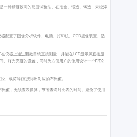
它是一种精度较高的硬度试验法。在冶金、锻造、铸造、未经淬
仪器配置了图像分析软件、电脑、打印机、CCD摄像装置、适
可在仪器上通过测微目镜直接测量，并能在LCD显示屏直接显
间、灯光亮度的设置，同时为方便用户的使用设计一个F/D2
直径、载荷等)直接得出对应的布氏值。
显示布氏值，无须查表换算，节省查询对比表的时间。避免了使用