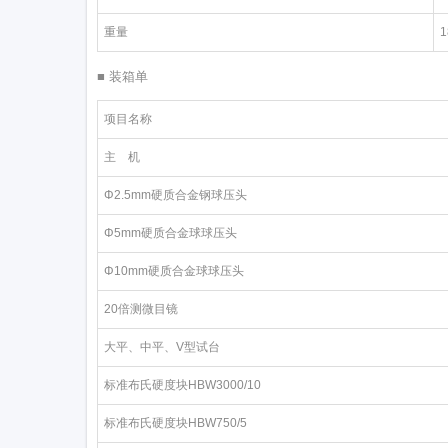
重量
1
■ 装箱单
项目名称
主 机
Φ2.5mm硬质合金钢球压头
Φ5mm硬质合金球球压头
Φ10mm硬质合金球球压头
20倍测微目镜
大平、中平、V型试台
标准布氏硬度块HBW3000/10
标准布氏硬度块HBW750/5