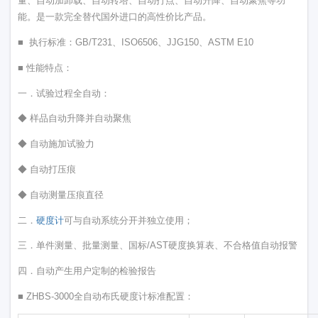
量、自动加卸载、自动转塔、自动打点、自动升降、自动聚焦等功
能。是一款完全替代国外进口的高性价比产品。
■ 执行标准：GB/T231、ISO6506、JJG150、ASTM E10
■ 性能特点：
一．试验过程全自动：
◆ 样品自动升降并自动聚焦
◆ 自动施加试验力
◆ 自动打压痕
◆ 自动测量压痕直径
二．
硬度计
可与自动系统分开并独立使用；
三．单件测量、批量测量、国标/AST硬度换算表、不合格值自动报警
四．自动产生用户定制的检验报告
■ ZHBS-3000全自动布氏硬度计标准配置：